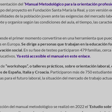
esentación del
‘Manual Metodológico para la orientación profesio
ipo del proyecto en Fundación Santa María la Real, y con versión e
idades de la población joven ante las exigencias del mercado labo
 y organice según las condiciones del aula, el tiempo, las caracterí
 desde el primer momento convertirse en una herramienta que pue
os en Europa.
Se dirige a personas que trabajan en la educación f
vación social
. En su fase de testeo participaron 479 familias, cerc
ducativos.
Ya está accesible el manual en este enlace
.
o de
“workshops”, o talleres prácticos, sobre orientación laboral,
 de España, Italia y Croacia
. Participaron más de 750 estudiantes
s para el futuro laboral, la situación del mercado de trabajo actu
dacción del manual metodológico se realizó en 2022 el
‘Estudio sobr