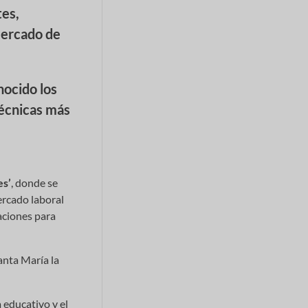
tes,
 mercado de
nocido los
técnicas más
es’
, donde se
ercado laboral
aciones para
anta María la
 educativo y el