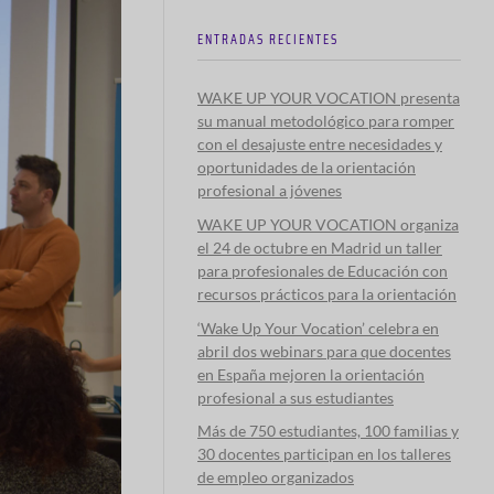
ENTRADAS RECIENTES
WAKE UP YOUR VOCATION presenta
su manual metodológico para romper
con el desajuste entre necesidades y
oportunidades de la orientación
profesional a jóvenes
WAKE UP YOUR VOCATION organiza
el 24 de octubre en Madrid un taller
para profesionales de Educación con
recursos prácticos para la orientación
‘Wake Up Your Vocation’ celebra en
abril dos webinars para que docentes
en España mejoren la orientación
profesional a sus estudiantes
Más de 750 estudiantes, 100 familias y
30 docentes participan en los talleres
de empleo organizados