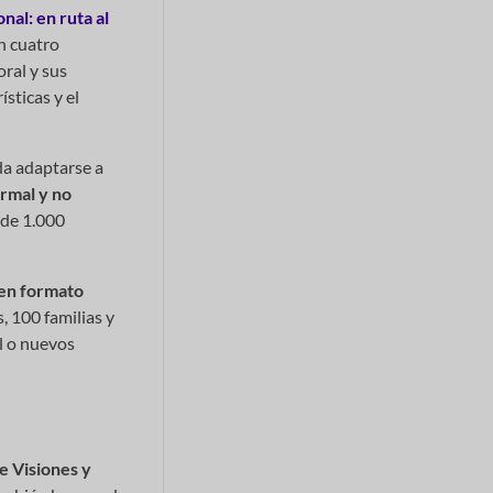
nal: en ruta al
n cuatro
ral y sus
sticas y el
da adaptarse a
ormal y no
a de 1.000
 en formato
, 100 familias y
al o nuevos
e Visiones y