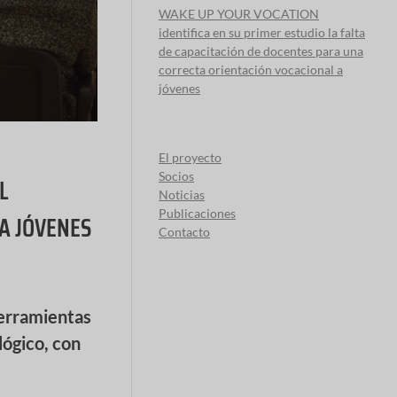
WAKE UP YOUR VOCATION
identifica en su primer estudio la falta
de capacitación de docentes para una
correcta orientación vocacional a
jóvenes
El proyecto
Socios
L
Noticias
Publicaciones
A JÓVENES
Contacto
erramientas
lógico, con