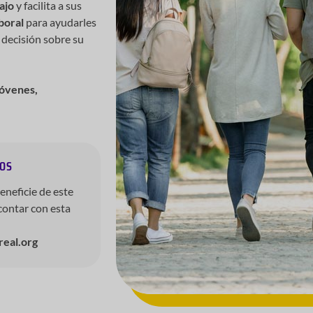
ajo
y facilita a sus
boral
para ayudarles
 decisión sobre su
jóvenes,
TOS
eneficie de este
contar con esta
real.org