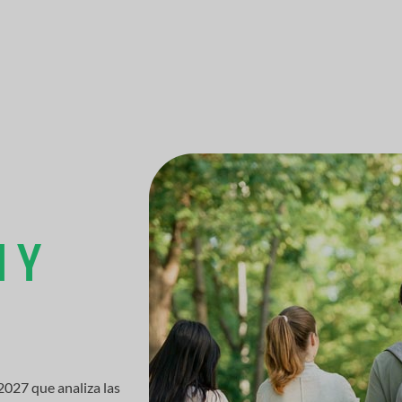
 Y
027 que analiza las