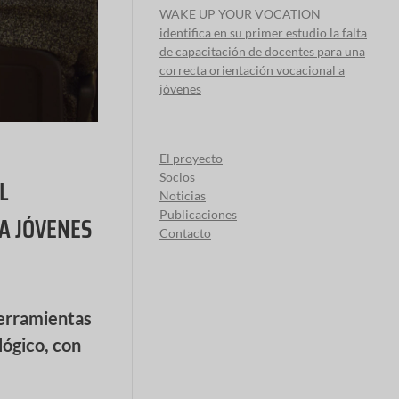
WAKE UP YOUR VOCATION
identifica en su primer estudio la falta
de capacitación de docentes para una
correcta orientación vocacional a
jóvenes
El proyecto
Socios
L
Noticias
Publicaciones
A JÓVENES
Contacto
erramientas
lógico, con