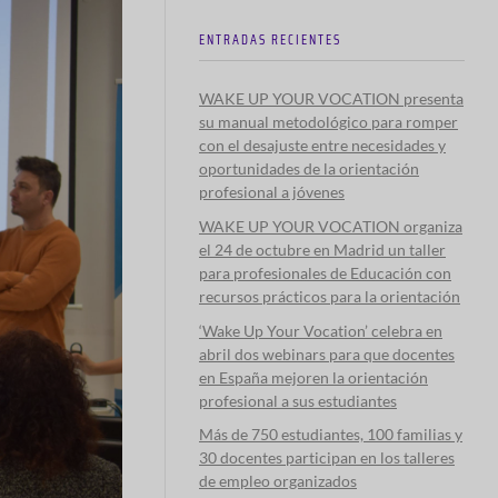
ENTRADAS RECIENTES
WAKE UP YOUR VOCATION presenta
su manual metodológico para romper
con el desajuste entre necesidades y
oportunidades de la orientación
profesional a jóvenes
WAKE UP YOUR VOCATION organiza
el 24 de octubre en Madrid un taller
para profesionales de Educación con
recursos prácticos para la orientación
‘Wake Up Your Vocation’ celebra en
abril dos webinars para que docentes
en España mejoren la orientación
profesional a sus estudiantes
Más de 750 estudiantes, 100 familias y
30 docentes participan en los talleres
de empleo organizados