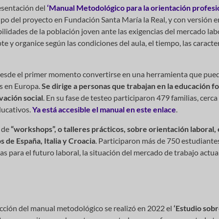
esentación del
‘Manual Metodológico para la orientación profesio
ipo del proyecto en Fundación Santa María la Real, y con versión e
idades de la población joven ante las exigencias del mercado labo
 y organice según las condiciones del aula, el tiempo, las caracterí
 desde el primer momento convertirse en una herramienta que pue
os en Europa.
Se dirige a personas que trabajan en la educación f
vación social
. En su fase de testeo participaron 479 familias, cerc
ducativos.
Ya está accesible el manual en este enlace
.
o de
“workshops”, o talleres prácticos, sobre orientación laboral,
 de España, Italia y Croacia
. Participaron más de 750 estudiantes
s para el futuro laboral, la situación del mercado de trabajo actu
dacción del manual metodológico se realizó en 2022 el
‘Estudio sobr