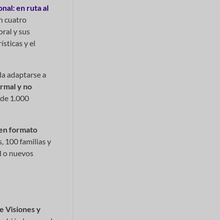
nal: en ruta al
n cuatro
ral y sus
sticas y el
da adaptarse a
ormal y no
a de 1.000
 en formato
, 100 familias y
al o nuevos
e Visiones y