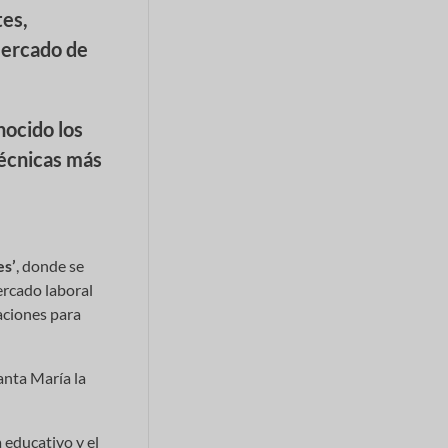
tes,
 mercado de
nocido los
técnicas más
es’
, donde se
ercado laboral
aciones para
anta María la
 educativo y el